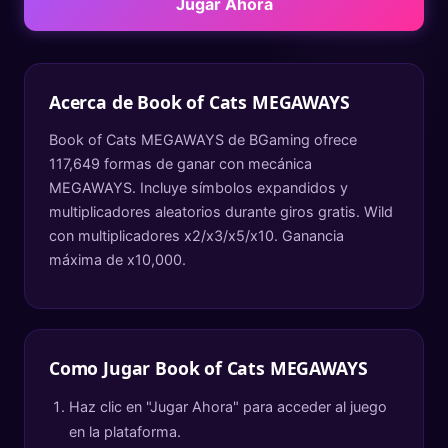
Jugar Ahora
Acerca de
Book of Cats MEGAWAYS
Book of Cats MEGAWAYS de BGaming ofrece
117,649 formas de ganar con mecánica
MEGAWAYS. Incluye símbolos expandidos y
multiplicadores aleatorios durante giros gratis. Wild
con multiplicadores x2/x3/x5/x10. Ganancia
máxima de x10,000.
Como Jugar
Book of Cats MEGAWAYS
Haz clic en "Jugar Ahora" para acceder al juego
en la plataforma.