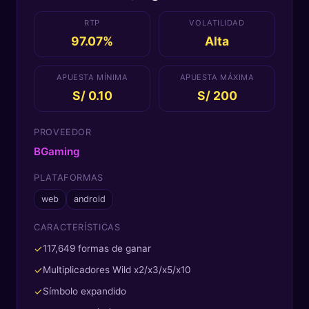
RTP
VOLATILIDAD
97.07%
Alta
APUESTA MÍNIMA
APUESTA MÁXIMA
S/ 0.10
S/ 200
PROVEEDOR
BGaming
PLATAFORMAS
web
android
CARACTERÍSTICAS
✓
117,649 formas de ganar
✓
Multiplicadores Wild x2/x3/x5/x10
✓
Símbolo expandido