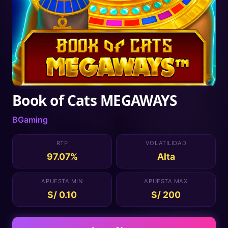
Book of Cats MEGAWAYS
BGaming
RTP
VOLATILIDAD
97.07%
Alta
APUESTA MIN
APUESTA MAX
S/ 0.10
S/ 200