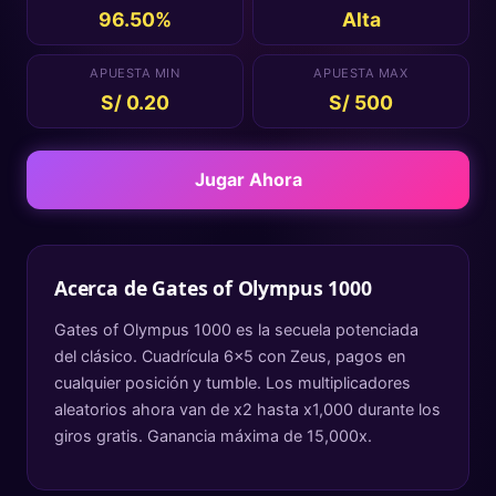
96.50%
Alta
APUESTA MIN
APUESTA MAX
S/ 0.20
S/ 500
Jugar Ahora
Acerca de
Gates of Olympus 1000
Gates of Olympus 1000 es la secuela potenciada
del clásico. Cuadrícula 6x5 con Zeus, pagos en
cualquier posición y tumble. Los multiplicadores
aleatorios ahora van de x2 hasta x1,000 durante los
giros gratis. Ganancia máxima de 15,000x.