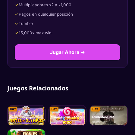
✓
Multiplicadores x2 a x1,000
✓
Pagos en cualquier posición
✓
Tumble
✓
15,000x max win
Jugar Ahora →
Juegos Relacionados
HOT
HOT
HOT
Tombstone RIP
Gates of Olympus
Sweet Bonanza 1000
Nolimit City
Pragmatic Play
Pragmatic Play