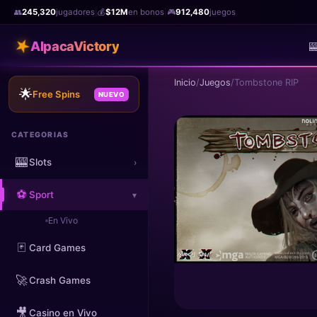
👥
💰
🎮
245,320
jugadores
|
$
12
M
en bonos
|
912,480
juegos
★
AlpacaVictory

Inicio
/
Juegos
/
Tombstone RIP
🌟
Free Spins
NUEVO
CATEGORIAS
🎰
Slots
›
⚽
Sport
▾
En Vivo
🃏
Card Games
🚀
Crash Games
🎥
Casino en Vivo