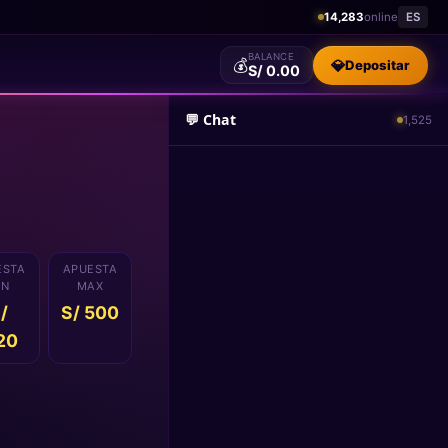
14,283
online
ES
BALANCE
💰
💎
Depositar
S/ 0.00
💬 Chat
1,525
ESTA
APUESTA
IN
MAX
/
S/ 500
20