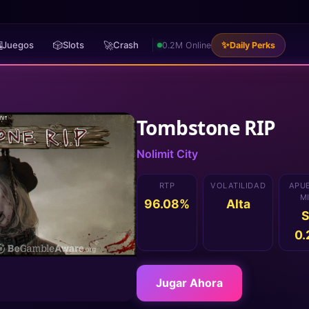

Juegos
🎲
Slots
🚀
Crash
✨
0.2M Online
Daily Perks
Tombstone RIP
Nolimit City
RTP
VOLATILIDAD
APU
M
96.08%
Alta
S
0.
Jugar Ahora