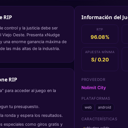
e RIP
Información del J
e control y la justicia debe ser
RTP
el Viejo Oeste. Presenta xNudge
96.08%
ill y una enorme ganancia máxima de
e las más altas de la industria.
APUESTA MÍNIMA
S/ 0.20
ne RIP
PROVEEDOR
Nolimit City
a" para acceder al juego en la
PLATAFORMAS
egun tu presupuesto.
web
android
ia la ronda y espera los resultados.
CARACTERÍSTICAS
s especiales como giros gratis y
✓
xNudge wilds