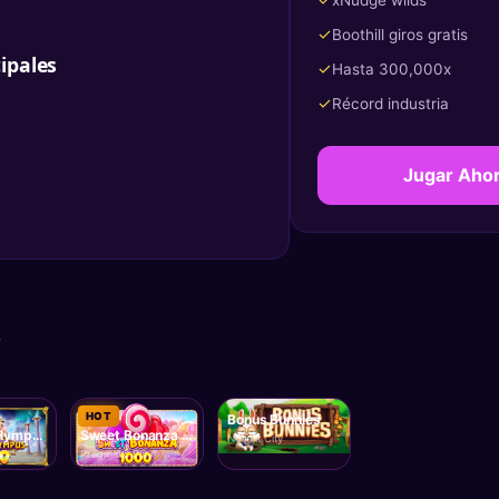
✓
Boothill giros gratis
cipales
✓
Hasta 300,000x
✓
Récord industria
Jugar Aho
s
HOT
Bonus Bunnies
Gates of Olympus 1000
Sweet Bonanza 1000
Nolimit City
y
Pragmatic Play