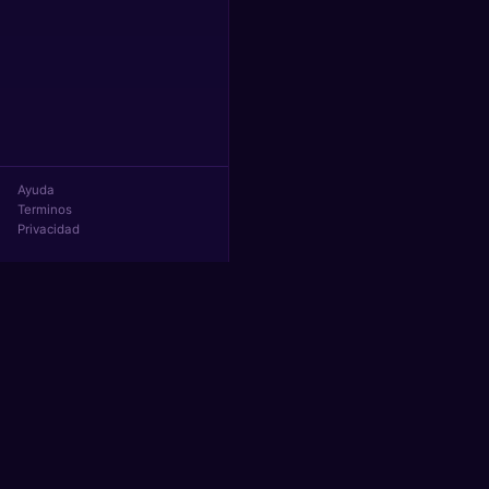
Ayuda
Terminos
Privacidad
JUEGOS
Todos los Juegos
Tragamonedas