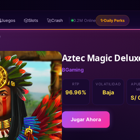

Juegos
🎲
Slots
🚀
Crash
✨
0.2M Online
Daily Perks
e
Aztec Magic Delux
BGaming
RTP
VOLATILIDAD
APU
M
96.96%
Baja
S/ 
Jugar Ahora