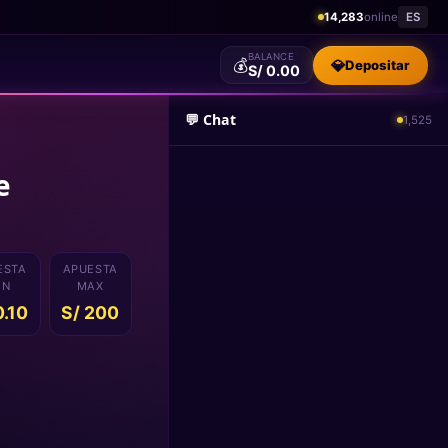
14,283
online
ES
BALANCE
💰
💎
Depositar
S/ 0.00
💬 Chat
1,525
e
ESTA
APUESTA
IN
MAX
0.10
S/ 200