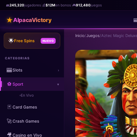
👥
💰
🎮
245,320
jugadores
|
$
12
M
en bonos
|
912,480
juegos
★
AlpacaVictory

Inicio
/
Juegos
/
Aztec Magic Delux
🌟
Free Spins
NUEVO
CATEGORIAS
🎰
Slots
›
⚽
Sport
▾
En Vivo
🃏
Card Games
🚀
Crash Games
🎥
Casino en Vivo