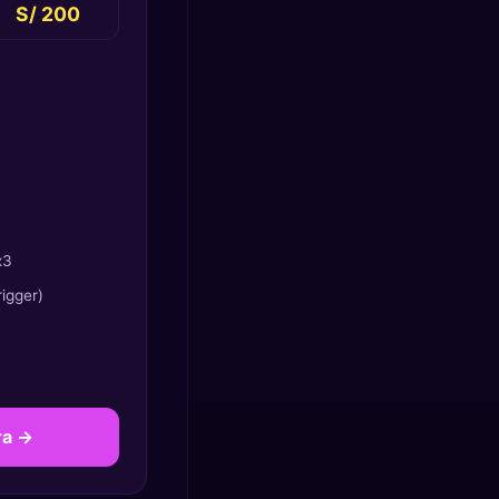
S/ 200
x3
rigger)
ra →