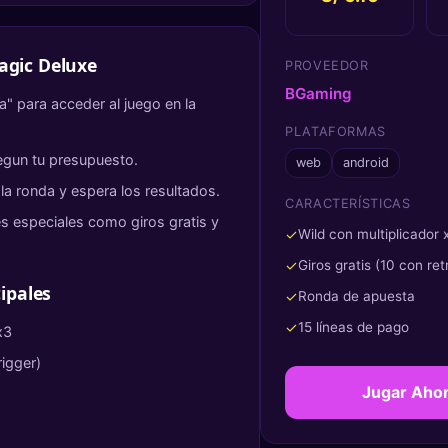
agic Deluxe
PROVEEDOR
BGaming
a" para acceder al juego en la
PLATAFORMAS
egun tu presupuesto.
web
android
ia la ronda y espera los resultados.
CARACTERÍSTICAS
s especiales como giros gratis y
✓
Wild con multiplicador 
✓
Giros gratis (10 con ret
cipales
✓
Ronda de apuesta
✓
15 líneas de pago
x3
rigger)
Jugar Aho