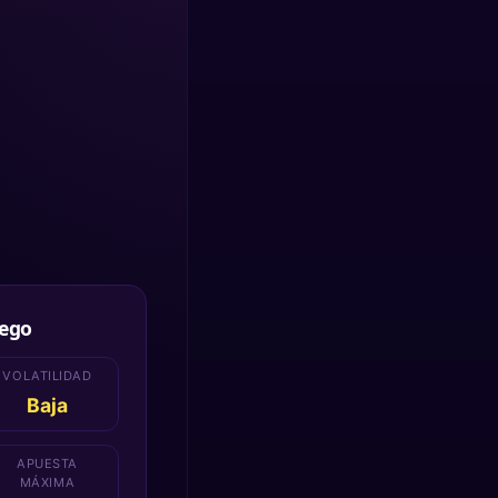
uego
VOLATILIDAD
Baja
APUESTA
MÁXIMA