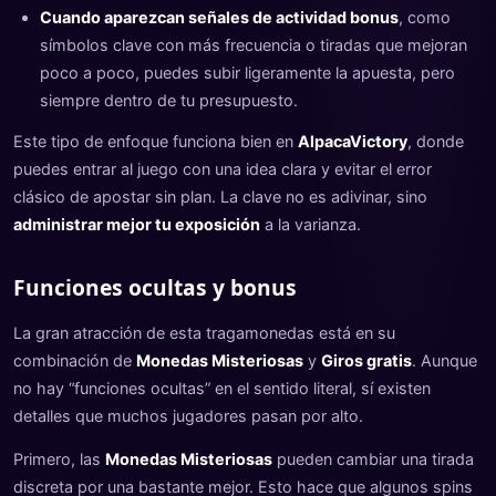
Cuando aparezcan señales de actividad bonus
, como
símbolos clave con más frecuencia o tiradas que mejoran
poco a poco, puedes subir ligeramente la apuesta, pero
siempre dentro de tu presupuesto.
Este tipo de enfoque funciona bien en
AlpacaVictory
, donde
puedes entrar al juego con una idea clara y evitar el error
clásico de apostar sin plan. La clave no es adivinar, sino
administrar mejor tu exposición
a la varianza.
Funciones ocultas y bonus
La gran atracción de esta tragamonedas está en su
combinación de
Monedas Misteriosas
y
Giros gratis
. Aunque
no hay “funciones ocultas” en el sentido literal, sí existen
detalles que muchos jugadores pasan por alto.
Primero, las
Monedas Misteriosas
pueden cambiar una tirada
discreta por una bastante mejor. Esto hace que algunos spins