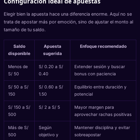
Configuración ideal de apuestas
Elegir bien la apuesta hace una diferencia enorme. Aquí no se
trata de apostar más por emoción, sino de ajustar el monto al
tamaño de tu saldo.
Saldo
Apuesta
Enfoque recomendado
disponible
sugerida
Menos de
S/ 0.20 a S/
Extender sesión y buscar
S/ 50
0.40
bonus con paciencia
S/ 50 a S/
S/ 0.60 a S/
Equilibrio entre duración y
150
1.50
potencial
S/ 150 a S/
S/ 2 a S/ 5
Mayor margen para
500
aprovechar rachas positivas
Más de S/
Según
Mantener disciplina y evitar
500
objetivo y
sobreapostar