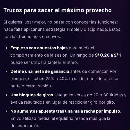
Trucos para sacar el máximo provecho
Si quieres jugar mejor, no basta con conocer las funciones:
hace falta aplicar una estrategia simple y disciplinada. Estos
son los trucos más efectivos:
Empieza con apuestas bajas
para medir el
comportamiento de la sesión. Un rango de
S/ 0.20 a S/ 1
puede ser útil para tantear el ritmo.
Define una meta de ganancia
antes de comenzar. Por
ejemplo, si subes 25% o 40% tu saldo, considera retirar
parte o cerrar sesión.
Usa bloques de giros
. Juega en series de 20 o 30 tiradas y
evalúa resultados en lugar de reaccionar giro por giro.
No aumentes apuesta tras una mala racha por impulso
.
En volatilidad media, el equilibrio manda más que la
desesperación.