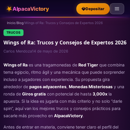
★
AlpacaVictory
💎
Depositar
Inicio
/
Blog
/
Wings of Ra: Trucos y Consejos de Expertos 2026
TRUCOS
Wings of Ra: Trucos y Consejos de Expertos 2026
Carlos Mendoza
14 de mayo de 2026
Wings of Ra
es una tragamonedas de
Red Tiger
que combina
tema egipcio, ritmo ágil y una mecánica que puede sorprender
incluso a jugadores con experiencia. Su propuesta gira
alrededor de
pagos adyacentes
,
Monedas Misteriosas
y una
ronda de
Giros gratis
con potencial de hasta
3,000x
la
apuesta. Si la idea es jugarla con más criterio y no solo “darle
spin”, aquí van los mejores trucos y consejos prácticos para
sacarle más provecho en
AlpacaVictory
.
Antes de entrar en materia, conviene tener claro el perfil del