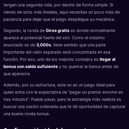
tengan una segunda vida, por decirlo de forma simple. Si
vienes de slots más lineales, aquí necesitas un poco más de
paciencia para dejar que el juego despliegue su mecánica.
Segundo, la ronda de
Giros gratis
es donde normalmente
aparece el potencial fuerte del slot. Como el máximo
anunciado es de
3,000x
, tiene sentido que una parte
importante del valor esperado esté concentrada en esa
función. Por eso, uno de los mejores consejos es
llegar al
bonus con saldo suficiente
y no quemar la banca antes de
que aparezca.
Además, por su estructura, este no es un juego ideal para
quien entra con la expectativa de “pegar un premio enorme en
tres minutos”. Puede pasar, pero la estrategia más realista es
buscar una sesión ordenada que te dé oportunidad de capturar
una buena ronda bonus.