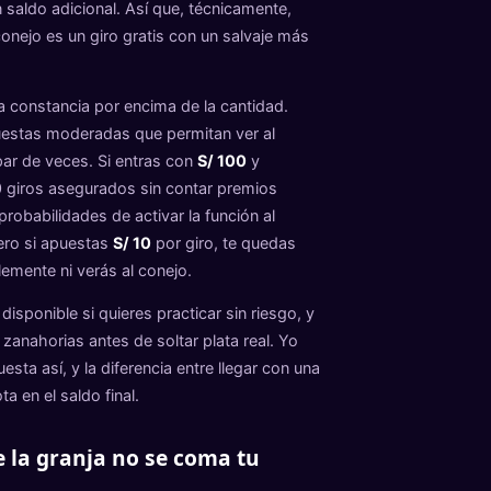
 saldo adicional. Así que, técnicamente,
onejo es un giro gratis con un salvaje más
la constancia por encima de la cantidad.
uestas moderadas que permitan ver al
ar de veces. Si entras con
S/ 100
y
0 giros asegurados sin contar premios
probabilidades de activar la función al
ero si apuestas
S/ 10
por giro, te quedas
emente ni verás al conejo.
isponible si quieres practicar sin riesgo, y
s zanahorias antes de soltar plata real. Yo
sta así, y la diferencia entre llegar con una
ta en el saldo final.
 la granja no se coma tu