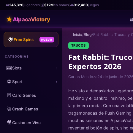
👥
💰
🎮
245,320
jugadores
|
$
12
M
en bonos
|
912,480
juegos
★
AlpacaVictory

Inicio
/
Blog
/
Fat Rabbit: Trucos y
🌟
Free Spins
NUEVO
TRUCOS
Fat Rabbit: Truco
CATEGORIAS
Expertos 2026
🎰
Slots
›
Carlos Mendoza
24 de junio de 202
⚽
Sport
›
He visto a demasiados jugadores
🃏
Card Games
máximo y el bankroll mínimo, pe
la primera ronda. Con una volati
🚀
Crash Games
tragamonedas de Push Gaming n
muchas sesiones en AlpacaVictor
🎥
Casino en Vivo
reventar el botón de spin, sino 