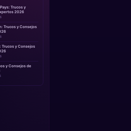
 Pays: Trucos y
xpertos 2026
6
n: Trucos y Consejos
026
6
: Trucos y Consejos
026
6
cos y Consejos de
6
6