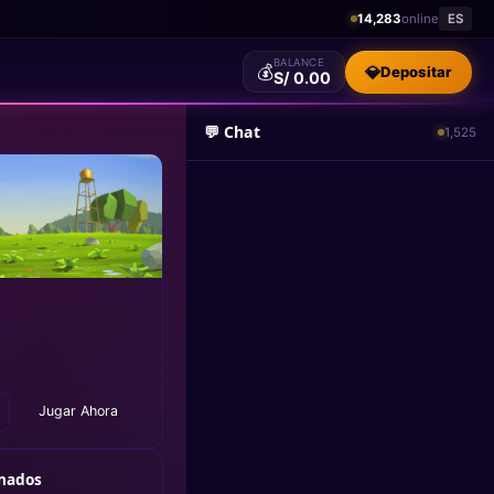
14,283
online
ES
BALANCE
💰
💎
Depositar
S/ 0.00
💬 Chat
1,525
Jugar Ahora
onados