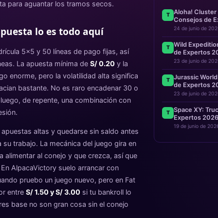
sta para aguantar los tramos secos.
Aloha! Cluster
T
Consejos de E
apuesta lo es todo aquí
24 de junio de 202
Wild Expeditio
T
rícula 5x5 y 50 líneas de pago fijas, así
de Expertos 2
23 de junio de 202
líneas. La apuesta mínima de
S/ 0.20
y la
o enorme, pero la volatilidad alta significa
Jurassic World
T
de Expertos 2
acian bastante. No es raro encadenar 30 o
23 de junio de 202
y luego, de repente, una combinación con
Space XY: Tru
esión.
T
Expertos 202
19 de junio de 202
apuestas altas y quedarse sin saldo antes
 su trabajo. La mecánica del juego gira en
 alimentar al conejo y que crezca, así que
. En AlpacaVictory suelo arrancar con
ando pruebo un juego nuevo, pero en Fat
or entre
S/ 1.50 y S/ 3.00
si tu bankroll lo
res base no son gran cosa sin el conejo