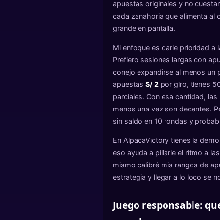
apuestas originales y no cuestan
cada zanahoria que alimenta al c
grande en pantalla.
Mi enfoque es darle prioridad a 
Prefiero sesiones largas con ap
conejo expandirse al menos un p
apuestas
S/ 2
por giro, tienes 5
parciales. Con esa cantidad, las 
menos una vez son decentes. P
sin saldo en 10 rondas y probabl
En AlpacaVictory tienes la demo d
eso ayuda a pillarle el ritmo a la
mismo calibré mis rangos de apue
estrategia y llegar a lo loco se no
Juego responsable: que