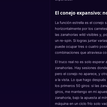
El conejo expansivo: n
La función estrella es el conej
horizontalmente por los carrete
las zanahorias wild visibles y,
un re-spin. Si logras juntar vari
puede ocupar tres o cuatro posic
combinaciones que atraviesa co
El truco real no es solo esperar a
zanahorias. Hay sesiones donde 
pero el conejo no aparece, y otr
a la vista. Lo que hago después
los primeros 50 giros: si las za
giros, me mantengo en mi apuest
zanahoria, bajo la apuesta al mí
máquina en un ciclo frío solo vac