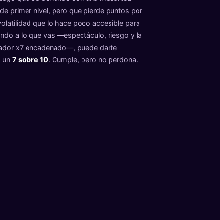
 de primer nivel, pero que pierde puntos por
 volatilidad que lo hace poco accesible para
iendo a lo que vas —espectáculo, riesgo y la
licador x7 encadenado—, puede darte
y un
7 sobre 10
. Cumple, pero no perdona.