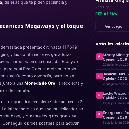
Primate King 
ta
, de esas que te piden paciencia y
Red Tiger
RTP:
95.68
%
ecánicas Megaways y el toque
Ver Juego
Artículos Relaci
demasiada presentación: hasta 117,649
 giro, y las combinaciones ganadoras
Misery Mining
R
Opinión 2026
evos símbolos en una cascada. Eso ya lo
25 de junio de 202
s, pero aquí Red Tiger le mete su propio
Jammin' Jars:
gorila actúa como comodín, pero no se
R
Opinión 2026
e junto a una
Moneda de Oro
, la recolecta y
22 de junio de 202
rior del carrete.
Lucky Wizard:
R
Opinión 2026
l multiplicador evolutivo sube un nivel: x2,
21 de junio de 202
. Lo interesante es que ese multiplicador no
Energoonz: Re
R
ronda base, y durante los giros gratis se
Opinión 2026
. Conseguir los tres scatters para activar
19 de junio de 202