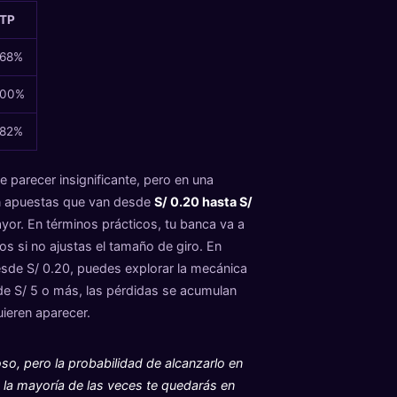
TP
.68%
.00%
.82%
parecer insignificante, pero en una
on apuestas que van desde
S/ 0.20 hasta S/
yor. En términos prácticos, tu banca va a
os si no ajustas el tamaño de giro. En
sde S/ 0.20, puedes explorar la mecánica
de S/ 5 o más, las pérdidas se acumulan
ieren aparecer.
oso, pero la probabilidad de alcanzarlo en
; la mayoría de las veces te quedarás en