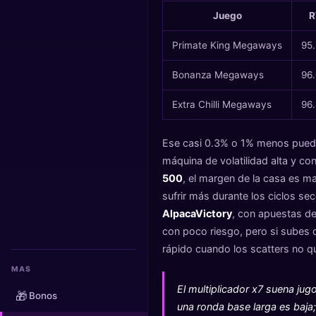
Juego
R
Primate King Megaways
95
Bonanza Megaways
96
Extra Chilli Megaways
96
Ese casi 0.3% o 1% menos puede 
máquina de volatilidad alta y c
500
, el margen de la casa es ma
sufrir más durante los ciclos sec
AlpacaVictory
, con apuestas de
con poco riesgo, pero si subes 
rápido cuando los scatters no qu
MAS
El multiplicador x7 suena jug
🎁
Bonos
una ronda base larga es baja