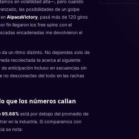
estamos en volatilidad alta—, pero cuando
vanzado, las posibilidades de un golpe
n en
AlpacaVictory
, pasé más de 120 giros
or fin llegaron los free spins con el
cascadas encadenadas me devolvieron el
 da un ritmo distinto. No dependes solo de
da recolectada te acerca al siguiente
 de anticipación incluso en secuencias sin
ue no desconectes del todo en las rachas
: lo que los números callan
e 95.68%
está por debajo del promedio de
rar en la industria. Si comparamos con
ia se nota: