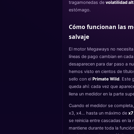
tragamonedas de
volatilidad al
estómago.
Cómo funcionan las m
salvaje
El motor Megaways no necesita 
líneas de pago cambian en cada
desaparecen para dar paso a nu
hemos visto en cientos de título
sello con el
Primate Wild
. Este 
queda ahí: cada vez que aparec
llena un medidor en la parte supe
Cuando el medidor se completa, e
x3, x4… hasta un máximo de
x7
se reinicia entre cascadas en la 
mantiene durante toda la función