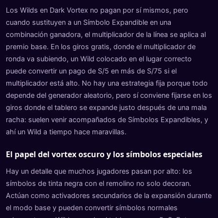
Los Wilds en Dark Vortex no pagan por sí mismos, pero
cuando sustituyen a un Símbolo Expandible en una
combinación ganadora, el multiplicador de la línea se aplica al
premio base. En los giros gratis, donde el multiplicador de
ronda va subiendo, un Wild colocado en el lugar correcto
puede convertir un pago de S/5 en más de S/75 si el
multiplicador está alto. No hay una estrategia fija porque todo
depende del generador aleatorio, pero sí conviene fijarse en los
giros donde el tablero se expande justo después de una mala
racha: suelen venir acompañados de Símbolos Expandibles, y
ahí un Wild a tiempo hace maravillas.
El papel del vortex oscuro y los símbolos especiales
Hay un detalle que muchos jugadores pasan por alto: los
símbolos de tinta negra con el remolino no solo decoran.
Actúan como activadores secundarios de la expansión durante
el modo base y pueden convertir símbolos normales