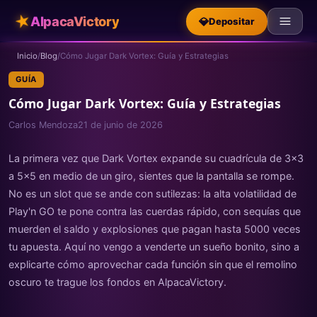
★
AlpacaVictory
💎
Depositar
Inicio
/
Blog
/
Cómo Jugar Dark Vortex: Guía y Estrategias
GUÍA
Cómo Jugar Dark Vortex: Guía y Estrategias
Carlos Mendoza
21 de junio de 2026
La primera vez que Dark Vortex expande su cuadrícula de 3x3
a 5x5 en medio de un giro, sientes que la pantalla se rompe.
No es un slot que se ande con sutilezas: la alta volatilidad de
Play'n GO te pone contra las cuerdas rápido, con sequías que
muerden el saldo y explosiones que pagan hasta 5000 veces
tu apuesta. Aquí no vengo a venderte un sueño bonito, sino a
explicarte cómo aprovechar cada función sin que el remolino
oscuro te trague los fondos en AlpacaVictory.