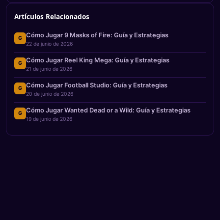
Artículos Relacionados
Cómo Jugar 9 Masks of Fire: Guía y Estrategias
G
22 de junio de 2026
Cómo Jugar Reel King Mega: Guía y Estrategias
G
21 de junio de 2026
Cómo Jugar Football Studio: Guía y Estrategias
G
20 de junio de 2026
Cómo Jugar Wanted Dead or a Wild: Guía y Estrategias
G
19 de junio de 2026